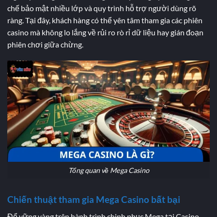
chế bảo mật nhiều lớp và quy trình hỗ trợ người dùng rõ
ràng. Tại đây, khách hàng có thể yên tâm tham gia các phiên
casino mà không lo lắng về rủi ro rò rỉ dữ liệu hay gián đoạn
phiên chơi giữa chừng.
Tổng quan về Mega Casino
Chiến thuật tham gia Mega Casino bất bại
Để vững vàng trên hành trình chinh phục Mega tại Casino,