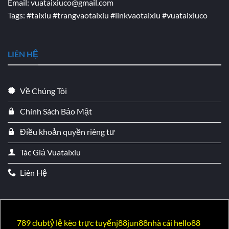
Email: vuataixiuco@gmail.com
Tags: #taixiu #trangvaotaixiu #linkvaotaixiu #vuataixiuco
LIÊN HỆ
Về Chúng Tôi
Chính Sách Bảo Mật
Điều khoản quyền riêng tư
Tác Giả Vuataixiu
Liên Hệ
789 club
tỷ lệ kèo trực tuyến
j88
jun88
nhà cái hello88