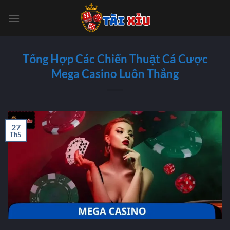
Bỏ
qua
nội
dung
Tổng Hợp Các Chiến Thuật Cá Cược
Mega Casino Luôn Thắng
27
Th5