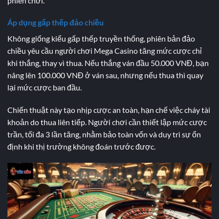
phiên chơi.
Áp dụng gấp thếp đảo chiều
Không giống kiểu gấp thếp truyền thống, phiên bản đảo
chiều yêu cầu người chơi Mega Casino tăng mức cược chỉ
khi thắng, thay vì thua. Nếu thắng ván đầu 50.000 VNĐ, bạn
nâng lên 100.000 VNĐ ở ván sau, nhưng nếu thua thì quay
lại mức cược ban đầu.
Chiến thuật này tạo nhịp cược an toàn, hạn chế việc cháy tài
khoản do thua liên tiếp. Người chơi cần thiết lập mức cược
trần, tối đa 3 lần tăng, nhằm bảo toàn vốn và duy trì sự ổn
định khi thị trường không đoán trước được.