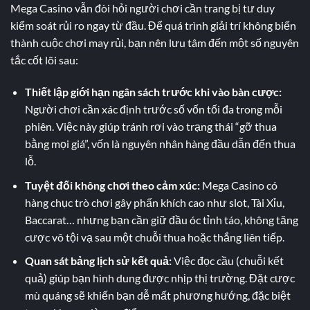
Mega Casino vẫn đòi hỏi người chơi cần trang bị tư duy
kiểm soát rủi ro ngay từ đầu. Để quá trình giải trí không biến
thành cuộc chơi may rủi, bạn nên lưu tâm đến một số nguyên
tắc cốt lõi sau:
Thiết lập giới hạn ngân sách trước khi vào bàn cược:
Người chơi cần xác định trước số vốn tối đa trong mỗi
phiên. Việc này giúp tránh rơi vào trạng thái “gỡ thua
bằng mọi giá”, vốn là nguyên nhân hàng đầu dẫn đến thua
lỗ.
Tuyệt đối không chơi theo cảm xúc:
Mega Casino có
hàng chục trò chơi gây phấn khích cao như slot, Tài Xỉu,
Baccarat… nhưng bạn cần giữ đầu óc tỉnh táo, không tăng
cược vô tội vạ sau một chuỗi thua hoặc thắng liên tiếp.
Quan sát bảng lịch sử kết quả:
Việc đọc cầu (chuỗi kết
quả) giúp bạn hình dung được nhịp thị trường. Đặt cược
mù quáng sẽ khiến bạn dễ mất phương hướng, đặc biệt