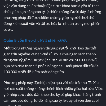
việc vận dụng chiến thuật đặt cược khoa học là yếu tố then
chốt giúp bạn nâng cao tỷ lệ chiến thắng. Dưới đây là những
phương pháp đã được kiểm chứng, giúp người chơi chủ
động kiểm soát vốn và tối ưu hóa lợi nhuận trong mọi phiên
cược:
Quản lý vốn theo chu kỳ 5 phiên cược
Một trong những nguyên tắc giúp người chơi kéo dài thời
gian trải nghiệm và hạn chế rủi ro là chia ngân sách thành
từng chu kỳ gồm 5 lượt đặt cược. Ví dụ: với 500.000 VNĐ,
bạn nên chia thành 5 phần bằng nhau, mỗi phiên đặt tối đa
100.000 VNĐ để kiểm soát dòng tiền.
Phương pháp này đặc biệt hiệu quả với các trò như Tài Xỉu,
nơi xác suất thắng không chênh lệch nhiều giữa hai cửa. Việc
giữ nhịp cược đều đặn theo chu kỳ sẽ giúp khách hàng tránh
cảm xúc bốc đồng, từ đó nâng cao tỷ lệ duy trì vốn đến cuối