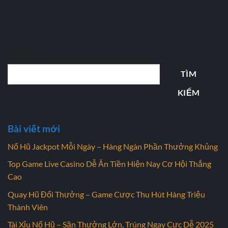
Tìm kiếm
TÌM
KIẾM
Bài viết mới
Nổ Hũ Jackpot Mỗi Ngày – Hàng Ngàn Phần Thưởng Khủng
Top Game Live Casino Dễ Ăn Tiền Hiện Nay Cơ Hội Thắng
Cao
Quay Hũ Đổi Thưởng – Game Cược Thu Hút Hàng Triệu
Thành Viên
Tài Xỉu Nổ Hũ – Săn Thưởng Lớn, Trúng Ngay Cực Dễ 2025