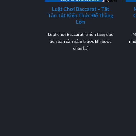
Luật Chơi Baccarat – Tất
Tần Tật Kiến Thức Để Thắng
C
Lớn
Luật chơi Baccarat là nền tảng đầu
M
tiên bạn cần nắm trước khi bước
nhữ
chân [...]