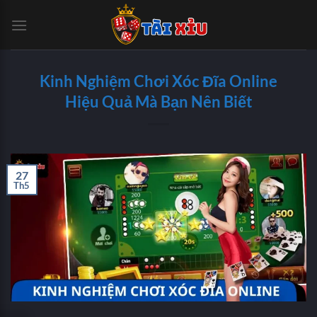
Bỏ
qua
nội
dung
Kinh Nghiệm Chơi Xóc Đĩa Online
Hiệu Quả Mà Bạn Nên Biết
27
Th5