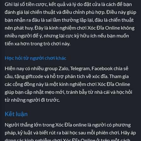
Ghi lại số tiền cược, kết quả và lý do đặt cửa là cách để bạn
đánh giá lại chiến thuật và điều chỉnh phù hợp. Điều này giúp
bạn nhận ra đâu là sai lầm thường lặp lại, đâu là chiến thuật
nên phát huy. Đây là kinh nghiệm chơi Xóc Đĩa Online không
nhiều người để ý, nhưng lại cực kỳ hữu ích nếu bạn muốn
tiến xa hơn trong trò chơi này.
Học hỏi từ người chơi khác
Hiện nay có nhiều group Zalo, Telegram, Facebook chia sẻ
cầu, tặng giftcode và hỗ trợ phân tích về xóc đĩa. Tham gia
các cộng đồng này là một kinh nghiệm chơi Xóc Đĩa Online
giúp bạn cập nhật mẹo mới, tránh bẫy từ nhà cái và học hỏi
từ những người đi trước.
Kết luận
Người thắng lớn trong Xóc Đĩa online là người có phương
pháp, kỷ luật và biết rút ra bài học sau mỗi phiên chơi. Hãy áp
dụng các kinh nghiệm chơi Xóc Đĩa Online ở trên một cách