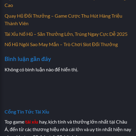
Cao
Quay Hũ Đổi Thưởng – Game Cược Thu Hút Hàng Triệu
Thành Viên
Tài Xỉu Nổ Hũ – Săn Thưởng Lớn, Trúng Ngay Cực Dễ 2025
Nổ Hũ Ngôi Sao May Mắn – Trò Chơi Slot Đổi Thưởng
Bình luận gần đây
Không có bình luận nào để hiển thị.
Cổng Tin Tức Tài Xỉu
Top game
tài xỉu
hay, kịch tính và thưởng lớn nhất tại Châu
Á, đến từ các thương hiệu nhà cái lớn và uy tín nhất hiện nay