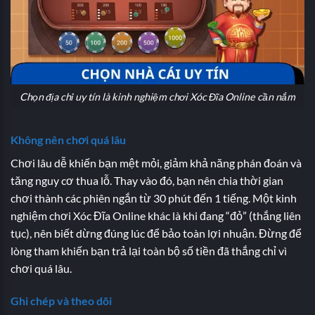
Chọn địa chỉ uy tín là kinh nghiệm chơi Xóc Đĩa Online cần nắm
Không nên chơi quá lâu
Chơi lâu dễ khiến bạn mệt mỏi, giảm khả năng phán đoán và
tăng nguy cơ thua lỗ. Thay vào đó, bạn nên chia thời gian
chơi thành các phiên ngắn từ 30 phút đến 1 tiếng. Một kinh
nghiệm chơi Xóc Đĩa Online khác là khi đang “đỏ” (thắng liên
tục), nên biết dừng đúng lúc để bảo toàn lợi nhuận. Đừng để
lòng tham khiến bạn trả lại toàn bộ số tiền đã thắng chỉ vì
chơi quá lâu.
Ghi chép và theo dõi