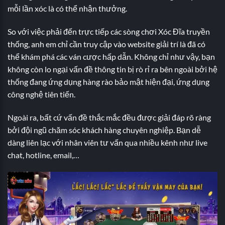
mỗi lần xóc là có thể nhận thưởng.
So với việc phải đến trực tiếp các sòng chơi Xóc Đĩa truyền
thống, anh em chỉ cần truy cập vào website giải trí là đã có
thể khám phá các ván cược hấp dẫn. Không chỉ như vậy, bạn
không còn lo ngại vấn đề thông tin bị rò rỉ ra bên ngoài bởi hệ
thống đang ứng dụng hàng rào bảo mật hiện đại, ứng dụng
công nghệ tiên tiến.
Ngoài ra, bất cứ vấn đề thắc mắc đều được giải đáp rõ ràng
bởi đội ngũ chăm sóc khách hàng chuyên nghiệp. Bạn dễ
dàng liên lạc với nhân viên tư vấn qua nhiều kênh như live
chat, hotline, email,…