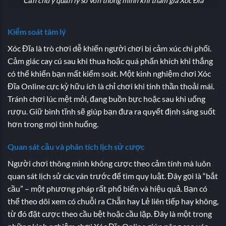
Cần chú ý quản lý số vốn thông minh khi tham gia Xóc Đĩa
Kiểm soát tâm lý
Xóc Đĩa là trò chơi dễ khiến người chơi bị cảm xúc chi phối.
Cảm giác cay cú sau khi thua hoặc quá phấn khích khi thắng
có thể khiến bạn mất kiểm soát. Một kinh nghiệm chơi Xóc
Đĩa Online cực kỳ hữu ích là chỉ chơi khi tinh thần thoải mái.
Tránh chơi lúc mệt mỏi, đang buồn bực hoặc sau khi uống
rượu. Giữ bình tĩnh sẽ giúp bạn đưa ra quyết định sáng suốt
hơn trong mọi tình huống.
Quan sát cầu và phân tích lịch sử cược
Người chơi thông minh không cược theo cảm tính mà luôn
quan sát lịch sử các ván trước để tìm quy luật. Đây gọi là “bắt
cầu” – một phương pháp rất phổ biến và hiệu quả. Bạn có
thể theo dõi xem có chuỗi ra Chẵn hay Lẻ liên tiếp hay không,
từ đó đặt cược theo cầu bệt hoặc cầu lặp. Đây là một trong