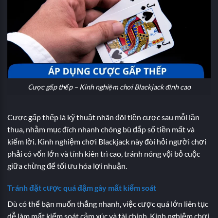
Cược gấp thếp – Kinh nghiệm chơi Blackjack đỉnh cao
Cược gấp thếp là kỹ thuật nhân đôi tiền cược sau mỗi lần
thua, nhằm mục đích nhanh chóng bù đắp số tiền mất và
kiếm lời. Kinh nghiệm chơi Blackjack này đòi hỏi người chơi
phải có vốn lớn và tính kiên trì cao, tránh nóng vội bỏ cuộc
giữa chừng để tối ưu hóa lợi nhuận.
Tránh đặt cược quá đậm gây mất kiểm soát
Dù có thể bạn muốn thắng nhanh, việc cược quá lớn liên tục
dễ làm mất kiểm soát cảm xúc và tài chính. Kinh nghiệm chơi