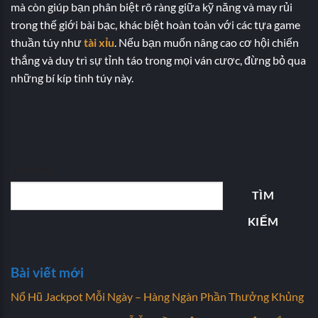
mà còn giúp bạn phân biệt rõ ràng giữa kỹ năng và may rủi
trong thế giới bài bạc, khác biệt hoàn toàn với các tựa game
thuần túy như
tài xỉu
. Nếu bạn muốn nâng cao cơ hội chiến
thắng và duy trì sự tỉnh táo trong mọi ván cược, đừng bỏ qua
những bí kíp tinh túy này.
Tìm kiếm
TÌM
KIẾM
Bài viết mới
Nổ Hũ Jackpot Mỗi Ngày – Hàng Ngàn Phần Thưởng Khủng