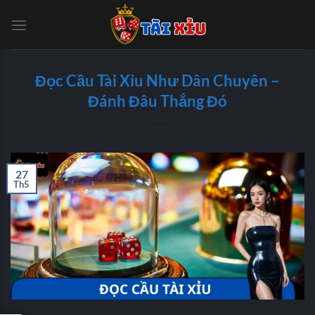
Bỏ
qua
nội
dung
Đọc Cầu Tài Xỉu Như Dân Chuyên –
Đánh Đâu Thắng Đó
27
Th5