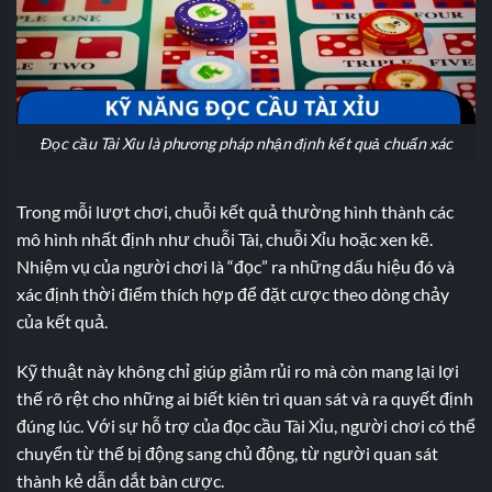
Đọc cầu Tài Xỉu là phương pháp nhận định kết quả chuẩn xác
Trong mỗi lượt chơi, chuỗi kết quả thường hình thành các
mô hình nhất định như chuỗi Tài, chuỗi Xỉu hoặc xen kẽ.
Nhiệm vụ của người chơi là “đọc” ra những dấu hiệu đó và
xác định thời điểm thích hợp để đặt cược theo dòng chảy
của kết quả.
Kỹ thuật này không chỉ giúp giảm rủi ro mà còn mang lại lợi
thế rõ rệt cho những ai biết kiên trì quan sát và ra quyết định
đúng lúc. Với sự hỗ trợ của đọc cầu Tài Xỉu, người chơi có thể
chuyển từ thế bị động sang chủ động, từ người quan sát
thành kẻ dẫn dắt bàn cược.