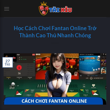
Bỏ
qua
nội
dung
Học Cách Chơi Fantan Online Trở
Thành Cao Thủ Nhanh Chóng
27
Th5