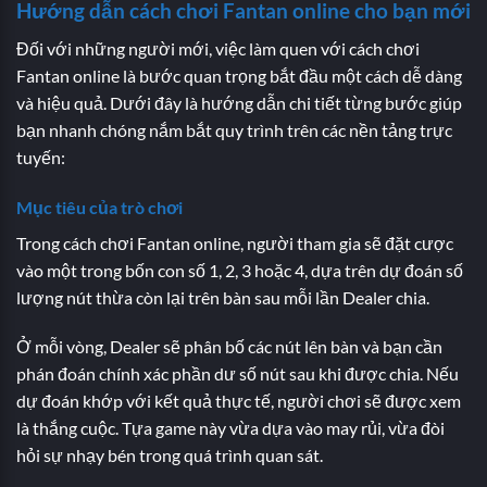
Hướng dẫn cách chơi Fantan online cho bạn mới
Đối với những người mới, việc làm quen với cách chơi
Fantan online là bước quan trọng bắt đầu một cách dễ dàng
và hiệu quả. Dưới đây là hướng dẫn chi tiết từng bước giúp
bạn nhanh chóng nắm bắt quy trình trên các nền tảng trực
tuyến:
Mục tiêu của trò chơi
Trong cách chơi Fantan online, người tham gia sẽ đặt cược
vào một trong bốn con số 1, 2, 3 hoặc 4, dựa trên dự đoán số
lượng nút thừa còn lại trên bàn sau mỗi lần Dealer chia.
Ở mỗi vòng, Dealer sẽ phân bố các nút lên bàn và bạn cần
phán đoán chính xác phần dư số nút sau khi được chia. Nếu
dự đoán khớp với kết quả thực tế, người chơi sẽ được xem
là thắng cuộc. Tựa game này vừa dựa vào may rủi, vừa đòi
hỏi sự nhạy bén trong quá trình quan sát.