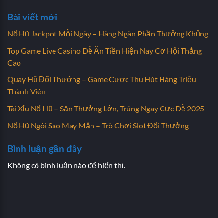
Bài viết mới
Nổ Hũ Jackpot Mỗi Ngày – Hàng Ngàn Phần Thưởng Khủng
Top Game Live Casino Dễ Ăn Tiền Hiện Nay Cơ Hội Thắng
Cao
Quay Hũ Đổi Thưởng – Game Cược Thu Hút Hàng Triệu
Thành Viên
Tài Xỉu Nổ Hũ – Săn Thưởng Lớn, Trúng Ngay Cực Dễ 2025
Nổ Hũ Ngôi Sao May Mắn – Trò Chơi Slot Đổi Thưởng
Bình luận gần đây
Không có bình luận nào để hiển thị.