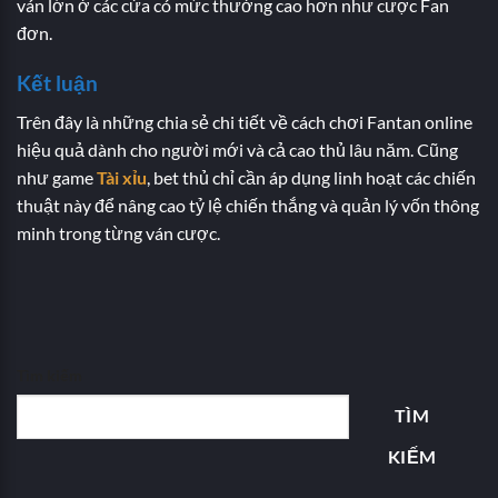
ván lớn ở các cửa có mức thưởng cao hơn như cược Fan
đơn.
Kết luận
Trên đây là những chia sẻ chi tiết về cách chơi Fantan online
hiệu quả dành cho người mới và cả cao thủ lâu năm. Cũng
như game
Tài xỉu
, bet thủ chỉ cần áp dụng linh hoạt các chiến
thuật này để nâng cao tỷ lệ chiến thắng và quản lý vốn thông
minh trong từng ván cược.
Tìm kiếm
TÌM
KIẾM