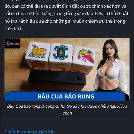
đó, bạn có thể đưa ra quyết định đặt cược chính xác hơn và
tối ưu hóa cơ hội thắng trong từng ván đấu. Đây là thủ thuật
hỗ trợ rất hiệu quả cho những ai muốn chiếm ưu thế trong
trò chơi.
Bầu Cua báo rung là công cụ hỗ trợ đắc lực được nhiều người lựa
chọn
Thiết bị camera giấu kín