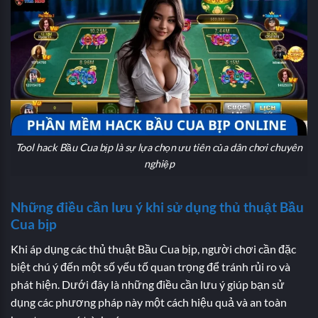
Tool hack Bầu Cua bịp là sự lựa chọn ưu tiên của dân chơi chuyên
nghiệp
Những điều cần lưu ý khi sử dụng thủ thuật Bầu
Cua bịp
Khi áp dụng các thủ thuật Bầu Cua bịp, người chơi cần đặc
biệt chú ý đến một số yếu tố quan trọng để tránh rủi ro và
phát hiện. Dưới đây là những điều cần lưu ý giúp bạn sử
dụng các phương pháp này một cách hiệu quả và an toàn