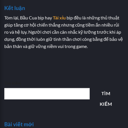
Kết luận
Tóm lại, Bầu Cua bịp hay
Tài xỉu
bịp đều là những thủ thuật
giúp tăng cơ hội chiến thắng nhưng cũng tiềm ẩn nhiều rủi
ro và hệ lụy. Người chơi cần cân nhắc kỹ lưỡng trước khi áp
dụng, đồng thời luôn giữ tinh thần chơi công bằng để bảo vệ
bản thân và giữ vững niềm vui trong game.
Tìm kiếm
TÌM
KIẾM
Bài viết mới