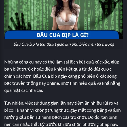
Bầu Cua bịp là thủ thuật gian lận phổ biến trên thị trường
Những công cụ này có thể làm sai lệch kết quả xúc xắc, giúp
bạn biết trước hoặc điều khiển kết quả từ đó đặt cược
chính xác hơn. Bầu Cua bịp ngày càng phổ biến ở các sòng
bạc truyền thống hay online, nhờ tính hiệu quả và khả năng
qua mặt các nhà cái.
Tuy nhiên, việc sử dụng gian lận này tiềm ẩn nhiều rủi ro và
bị coi là hành vi không trung thực, gây mất công bằng và ảnh
hưởng xấu đến sự minh bạch của trò chơi. Do đó, tân binh
nên cân nhắc thật kỹ trước khi lựa chọn phương pháp này.